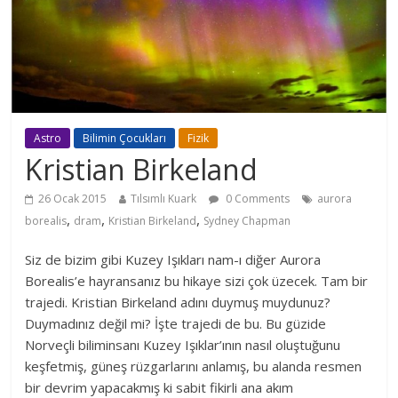
Astro
Bilimin Çocukları
Fizik
Kristian Birkeland
26 Ocak 2015
Tılsımlı Kuark
0 Comments
aurora
,
,
,
borealis
dram
Kristian Birkeland
Sydney Chapman
Siz de bizim gibi Kuzey Işıkları nam-ı diğer Aurora
Borealis’e hayransanız bu hikaye sizi çok üzecek. Tam bir
trajedi. Kristian Birkeland adını duymuş muydunuz?
Duymadınız değil mi? İşte trajedi de bu. Bu güzide
Norveçli biliminsanı Kuzey Işıklar’ının nasıl oluştuğunu
keşfetmiş, güneş rüzgarlarını anlamış, bu alanda resmen
bir devrim yapacakmış ki sabit fikirli ana akım