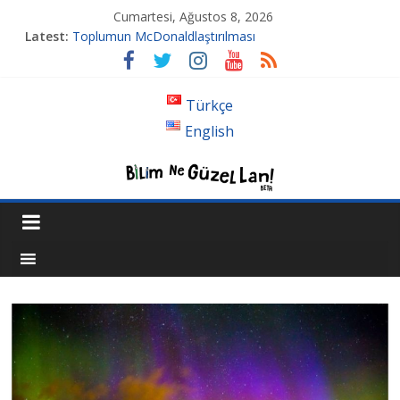
Cumartesi, Ağustos 8, 2026
Latest:
Toplumun McDonaldlaştırılması
Tansiyon İlacı Derken Nerelere Geldik
Genetiği Değiştirilmiş Sivrisinekler Florida’da
Ahlakın Karanlık Yüzü: Şiddet ve Sosyopolitik İnançlar
Türkçe
Acı Kaybımız Pınar Boyraz
English