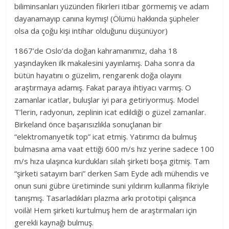
biliminsanları yüzünden fikirleri itibar görmemiş ve adam
dayanamayıp canına kıymış! (Ölümü hakkında şüpheler
olsa da çoğu kişi intihar olduğunu düşünüyor)
1867’de Oslo’da doğan kahramanımız, daha 18
yaşındayken ilk makalesini yayınlamış. Daha sonra da
bütün hayatını o güzelim, rengarenk doğa olayını
araştırmaya adamış. Fakat paraya ihtiyacı varmış. O
zamanlar icatlar, buluşlar iyi para getiriyormuş. Model
T’lerin, radyonun, zeplinin icat edildiği o güzel zamanlar.
Birkeland önce başarısızlıkla sonuçlanan bir
“elektromanyetik top” icat etmiş. Yatırımcı da bulmuş
bulmasına ama vaat ettiği 600 m/s hız yerine sadece 100
m/s hıza ulaşınca kurdukları silah şirketi boşa gitmiş. Tam
“şirketi satayım bari” derken Sam Eyde adlı mühendis ve
onun suni gübre üretiminde suni yıldırım kullanma fikriyle
tanışmış. Tasarladıkları plazma arkı prototipi çalışınca
voilà! Hem şirketi kurtulmuş hem de araştırmaları için
gerekli kaynağı bulmuş.