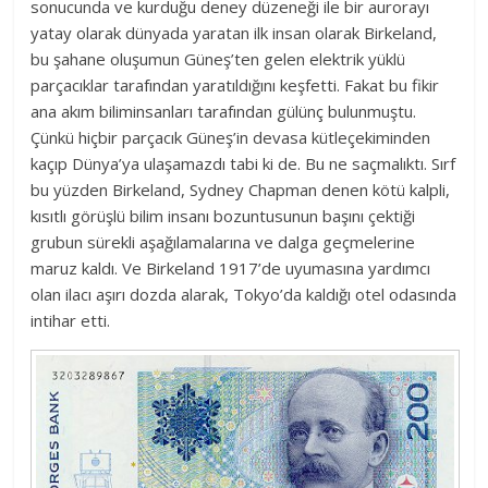
sonucunda ve kurduğu deney düzeneği ile bir aurorayı
yatay olarak dünyada yaratan ilk insan olarak Birkeland,
bu şahane oluşumun Güneş’ten gelen elektrik yüklü
parçacıklar tarafından yaratıldığını keşfetti. Fakat bu fikir
ana akım biliminsanları tarafından gülünç bulunmuştu.
Çünkü hiçbir parçacık Güneş’in devasa kütleçekiminden
kaçıp Dünya’ya ulaşamazdı tabi ki de. Bu ne saçmalıktı. Sırf
bu yüzden Birkeland, Sydney Chapman denen kötü kalpli,
kısıtlı görüşlü bilim insanı bozuntusunun başını çektiği
grubun sürekli aşağılamalarına ve dalga geçmelerine
maruz kaldı. Ve Birkeland 1917’de uyumasına yardımcı
olan ilacı aşırı dozda alarak, Tokyo’da kaldığı otel odasında
intihar etti.