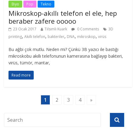
Biyo
Pop
Tekno
Mikroskop-akıllı telefon el ele, hep
beraber zafere ooooo
23 Ocak 2017
Tılsımlı Kuark
0 Comments
3D
,
,
,
,
,
printing
Akıllı telefon
bakteriler
DNA
mikroskop
virüs
Bu ağbi çok mutlu. Neden mi? Çünkü 3B yazıcı ile bastığı
mikroskobu akıllı telefonunun kamerasına bağlayıp bakteri,
virüs, tümör, mantar,
Read more
1
2
3
4
»