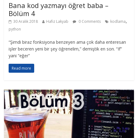
Bana kod yazmayı öğret baba –
Bölüm 4
,
30 Aralık 2018
Hafız Lakyab
0 Comments
kodlama
python
“Şimdi biraz fonksiyona benzeyen ama çok daha enteresan
işler beceren yeni bir şey öğrenelim,” demiştik en son. “If”
yani “eğer”
Read more