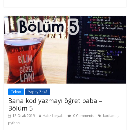
Tekno
Yapay Zekâ
Bana kod yazmayı öğret baba –
Bölüm 5
,
13 Ocak 2019
Hafız Lakyab
0 Comments
kodlama
python