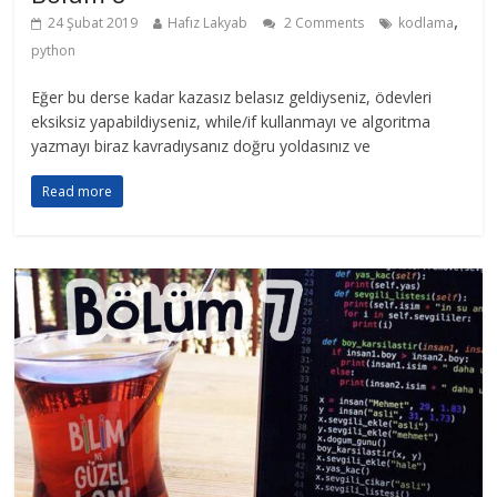
,
24 Şubat 2019
Hafız Lakyab
2 Comments
kodlama
python
Eğer bu derse kadar kazasız belasız geldiyseniz, ödevleri
eksiksiz yapabildiyseniz, while/if kullanmayı ve algoritma
yazmayı biraz kavradıysanız doğru yoldasınız ve
Read more