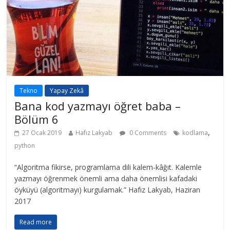
Tekno
Yapay Zekâ
Bana kod yazmayı öğret baba –
Bölüm 6
,
27 Ocak 2019
Hafız Lakyab
0 Comments
kodlama
python
“Algoritma fikirse, programlama dili kalem-kâğıt. Kalemle
yazmayı öğrenmek önemli ama daha önemlisi kafadaki
öyküyü (algoritmayı) kurgulamak.” Hafız Lakyab, Haziran
2017
Read more