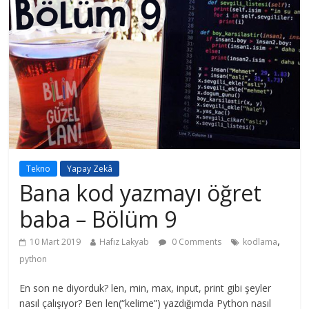
Tekno
Yapay Zekâ
Bana kod yazmayı öğret
baba – Bölüm 9
,
10 Mart 2019
Hafız Lakyab
0 Comments
kodlama
python
En son ne diyorduk? len, min, max, input, print gibi şeyler
nasıl çalışıyor? Ben len(“kelime”) yazdığımda Python nasıl