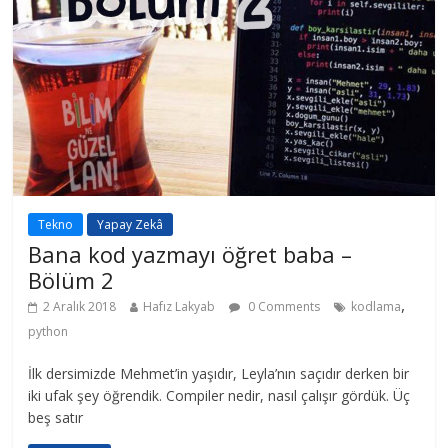
Tekno
Yapay Zekâ
Bana kod yazmayı öğret baba –
Bölüm 2
,
2 Aralık 2018
Hafız Lakyab
0 Comments
kodlama
python
İlk dersimizde Mehmet’in yaşıdır, Leyla’nın saçıdır derken bir
iki ufak şey öğrendik. Compiler nedir, nasıl çalışır gördük. Üç
beş satır