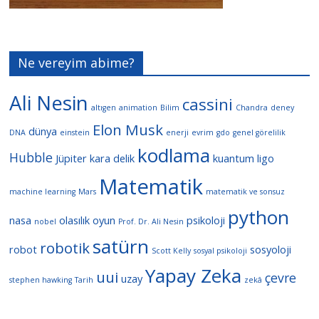
Ne vereyim abime?
Ali Nesin
cassini
altıgen
animation
Bilim
Chandra
deney
Elon Musk
dünya
DNA
einstein
enerji
evrim
gdo
genel görelilik
kodlama
Hubble
Jüpiter
kara delik
kuantum
ligo
Matematik
machine learning
Mars
matematik ve sonsuz
python
nasa
olasılık
oyun
psikoloji
nobel
Prof. Dr. Ali Nesin
satürn
robotik
robot
sosyoloji
Scott Kelly
sosyal psikoloji
Yapay Zeka
uui
çevre
uzay
stephen hawking
Tarih
zekâ