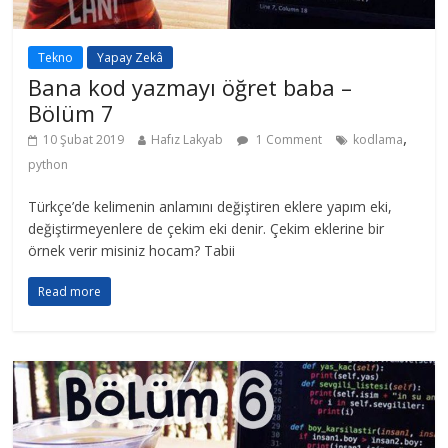
Tekno
Yapay Zekâ
Bana kod yazmayı öğret baba –
Bölüm 7
,
10 Şubat 2019
Hafız Lakyab
1 Comment
kodlama
python
Türkçe’de kelimenin anlamını değiştiren eklere yapım eki,
değiştirmeyenlere de çekim eki denir. Çekim eklerine bir
örnek verir misiniz hocam? Tabii
Read more