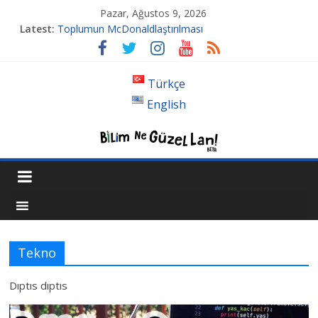
Pazar, Ağustos 9, 2026
Latest:
Toplumun McDonaldlaştırılması
Tansiyon İlacı Derken Nerelere Geldik
Genetiği Değiştirilmiş Sivrisinekler Florida’da
Ahlakın Karanlık Yüzü: Şiddet ve Sosyopolitik İnançlar
Türkçe
Acı Kaybımız Pınar Boyraz
English
Tekno
Dıptıs dıptıs