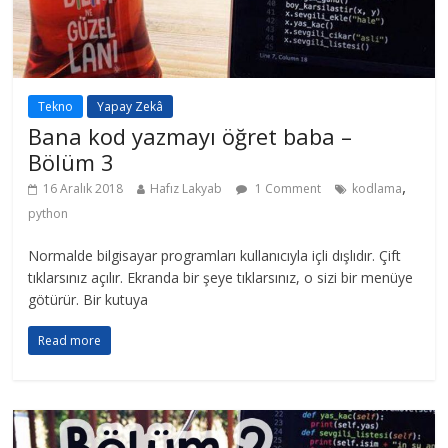
Tekno
Yapay Zekâ
Bana kod yazmayı öğret baba –
Bölüm 3
,
16 Aralık 2018
Hafız Lakyab
1 Comment
kodlama
python
Normalde bilgisayar programları kullanıcıyla içli dışlıdır. Çift
tıklarsınız açılır. Ekranda bir şeye tıklarsınız, o sizi bir menüye
götürür. Bir kutuya
Read more