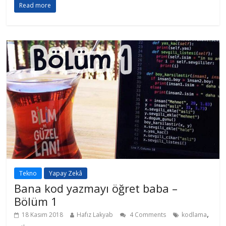
Read more
Tekno
Yapay Zekâ
Bana kod yazmayı öğret baba –
Bölüm 1
,
18 Kasım 2018
Hafız Lakyab
4 Comments
kodlama