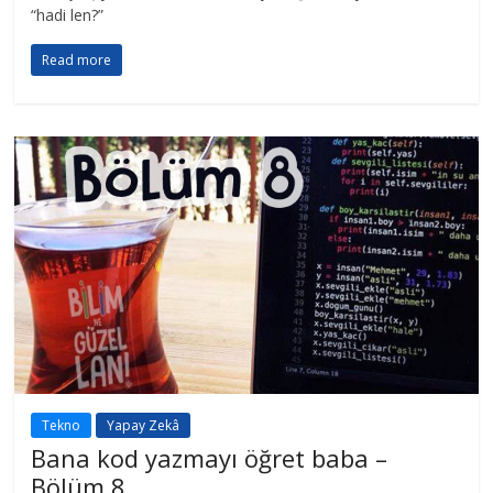
“hadi len?”
Read more
Tekno
Yapay Zekâ
Bana kod yazmayı öğret baba –
Bölüm 8