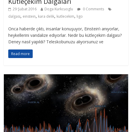
Kütleçekim Dalgaları
29 Şubat 2016
Doga Kurkcuoglu
0 Comments
,
,
,
,
dalgasi
einstein
kara delik
kutlecekim
ligo
Onca haberde çıktı, insanlar konuşuyor, Einstein’ı anıyorlar,
heykellerini vandalize ediyorlar. Nedir bu kütleçekim dalgası?
Deney nasıl yapıldı? Teleskobunuzu alıyorsunuz ve
Read more