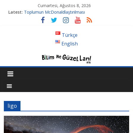
Cumartesi, Ağustos 8, 2026
Latest:
Toplumun McDonaldlaştırılması
Tansiyon İlacı Derken Nerelere Geldik
Genetiği Değiştirilmiş Sivrisinekler Florida’da
Ahlakın Karanlık Yüzü: Şiddet ve Sosyopolitik İnançlar
Türkçe
Acı Kaybımız Pınar Boyraz
English
ligo