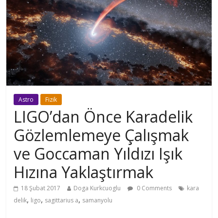
Astro
Fizik
LIGO’dan Önce Karadelik
Gözlemlemeye Çalışmak
ve Goccaman Yıldızı Işık
Hızına Yaklaştırmak
18 Şubat 2017
Doga Kurkcuoglu
0 Comments
kara
,
,
,
delik
ligo
sagittarius a
samanyolu