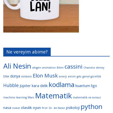
Ne vereyim abime?
Ali Nesin
cassini
altıgen
animation
Bilim
Chandra
deney
Elon Musk
dünya
DNA
einstein
enerji
evrim
gdo
genel görelilik
kodlama
Hubble
Jüpiter
kara delik
kuantum
ligo
Matematik
machine learning
Mars
matematik ve sonsuz
python
nasa
olasılık
oyun
psikoloji
nobel
Prof. Dr. Ali Nesin