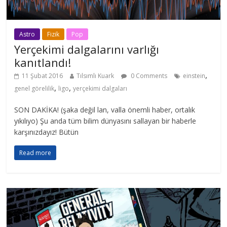
Astro
Fizik
Pop
Yerçekimi dalgalarını varlığı
kanıtlandı!
,
11 Şubat 2016
Tılsımlı Kuark
0 Comments
einstein
,
,
genel görelilik
ligo
yerçekimi dalgaları
SON DAKİKA! (şaka değil lan, valla önemli haber, ortalık
yıkılıyo) Şu anda tüm bilim dünyasını sallayan bir haberle
karşınızdayız! Bütün
Read more