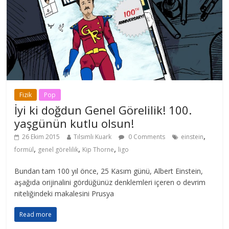
Fizik
Pop
İyi ki doğdun Genel Görelilik! 100.
yaşgünün kutlu olsun!
,
26 Ekim 2015
Tılsımlı Kuark
0 Comments
einstein
,
,
,
formül
genel görelilik
Kip Thorne
ligo
Bundan tam 100 yıl önce, 25 Kasım günü, Albert Einstein,
aşağıda orijinalini gördüğünüz denklemleri içeren o devrim
niteliğindeki makalesini Prusya
Read more