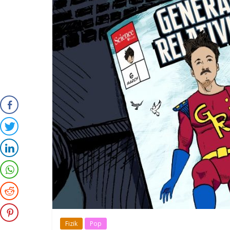
Fizik
Pop