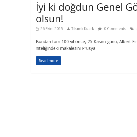
İyi ki doğdun Genel Gö
olsun!
26 Ekim 2015
Tılsımlı Kuark
0 Comments
Bundan tam 100 yıl önce, 25 Kasım günü, Albert Ein
niteliğindeki makalesini Prusya
Read more