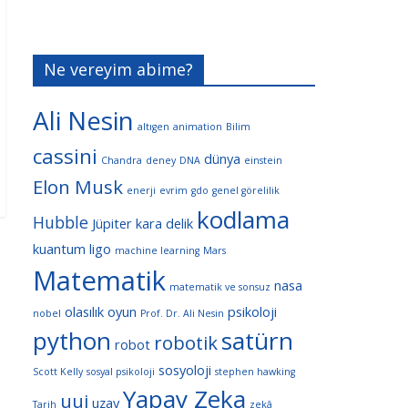
Ne vereyim abime?
Ali Nesin
altıgen
animation
Bilim
cassini
dünya
Chandra
deney
DNA
einstein
Elon Musk
enerji
evrim
gdo
genel görelilik
kodlama
Hubble
Jüpiter
kara delik
kuantum
ligo
machine learning
Mars
Matematik
nasa
matematik ve sonsuz
olasılık
oyun
psikoloji
nobel
Prof. Dr. Ali Nesin
python
satürn
robotik
robot
sosyoloji
Scott Kelly
sosyal psikoloji
stephen hawking
Yapay Zeka
uui
uzay
Tarih
zekâ