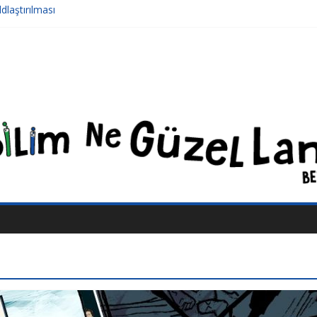
laştırılması
en Nerelere Geldik
ş Sivrisinekler Florida’da
ü: Şiddet ve Sosyopolitik İnançlar
 Boyraz