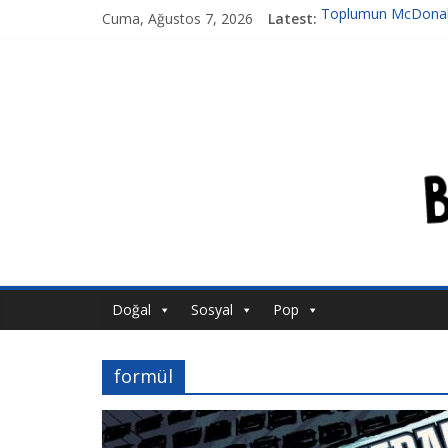
Cuma, Ağustos 7, 2026
Latest:
Toplumun McDonald
Tansiyon İlacı Derk
Genetiği Değiştirilmi
Ahlakın Karanlık Yüz
Acı Kaybımız Pınar
Doğal
Sosyal
Pop
formül