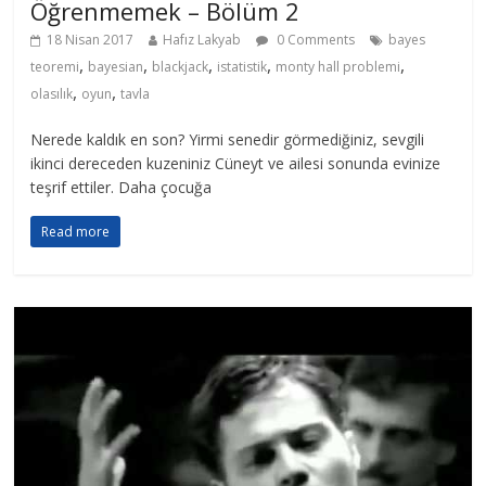
Öğrenmemek – Bölüm 2
18 Nisan 2017
Hafız Lakyab
0 Comments
bayes
,
,
,
,
,
teoremi
bayesian
blackjack
istatistik
monty hall problemi
,
,
olasılık
oyun
tavla
Nerede kaldık en son? Yirmi senedir görmediğiniz, sevgili
ikinci dereceden kuzeniniz Cüneyt ve ailesi sonunda evinize
teşrif ettiler. Daha çocuğa
Read more