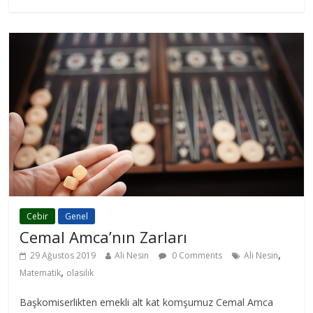
Cebir
Genel
Cemal Amca’nın Zarları
,
29 Ağustos 2019
Ali Nesin
0 Comments
Ali Nesin
,
Matematik
olasılık
Başkomiserlikten emekli alt kat komşumuz Cemal Amca