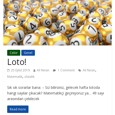
Cebir
Genel
Loto!
,
25 Eylül 2019
Ali Nesin
1 Comment
Ali Nesin
,
Matematik
olasılık
Sık sık sorarlar bana: – Siz bilirsiniz, gelecek hafta lotoda
hangi sayılar çıkacak? Matematikçi geçiniyoruz ya… 49 sayı
arasından çekilecek
Read more