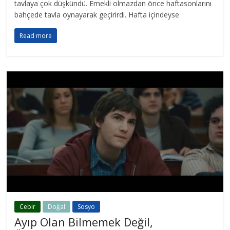
tavlaya çok düşkündü. Emekli olmazdan önce haftasonlarını
bahçede tavla oynayarak geçirirdi. Hafta içindeyse
Read more
Cebir
Doğal
Sosyo
Ayıp Olan Bilmemek Değil,