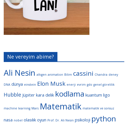
Ne vereyim abime?
Ali Nesin
cassini
altıgen
animation
Bilim
Chandra
deney
Elon Musk
dünya
DNA
einstein
enerji
evrim
gdo
genel görelilik
kodlama
Hubble
Jüpiter
kara delik
kuantum
ligo
Matematik
machine learning
Mars
matematik ve sonsuz
python
nasa
olasılık
oyun
psikoloji
nobel
Prof. Dr. Ali Nesin