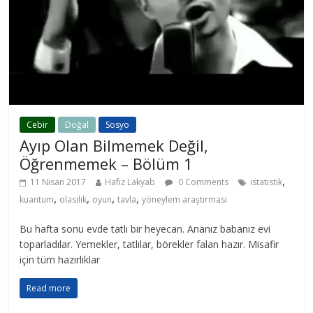
Cebir
Doğal
Sosyo
Ayıp Olan Bilmemek Değil,
Öğrenmemek – Bölüm 1
,
11 Nisan 2017
Hafız Lakyab
0 Comments
istatistik
,
,
,
,
kuantum
olasılık
oyun
tavla
yöneylem araştırması
Bu hafta sonu evde tatlı bir heyecan. Ananız babanız evi
toparladılar. Yemekler, tatlılar, börekler falan hazır. Misafir
için tüm hazırlıklar
Read more