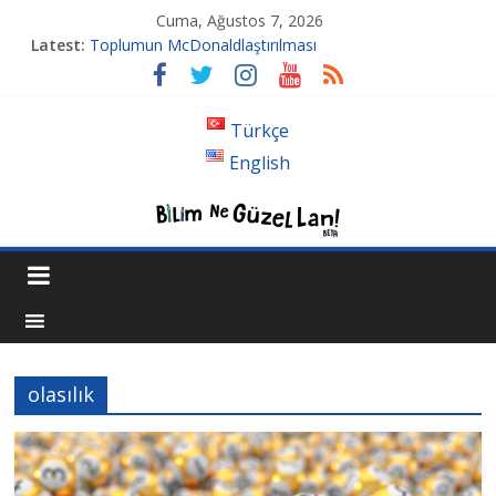
Cuma, Ağustos 7, 2026
Latest:
Toplumun McDonaldlaştırılması
Tansiyon İlacı Derken Nerelere Geldik
Genetiği Değiştirilmiş Sivrisinekler Florida’da
Ahlakın Karanlık Yüzü: Şiddet ve Sosyopolitik İnançlar
Türkçe
Acı Kaybımız Pınar Boyraz
English
olasılık