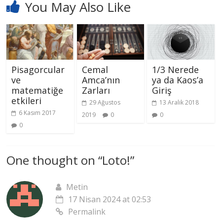
You May Also Like
Pisagorcular
Cemal
1/3 Nerede
ve
Amca’nın
ya da Kaos’a
matematiğe
Zarları
Giriş
etkileri
29 Ağustos
13 Aralık 2018
6 Kasım 2017
2019
0
0
0
One thought on “
Loto!
”
Metin
17 Nisan 2024 at 02:53
Permalink