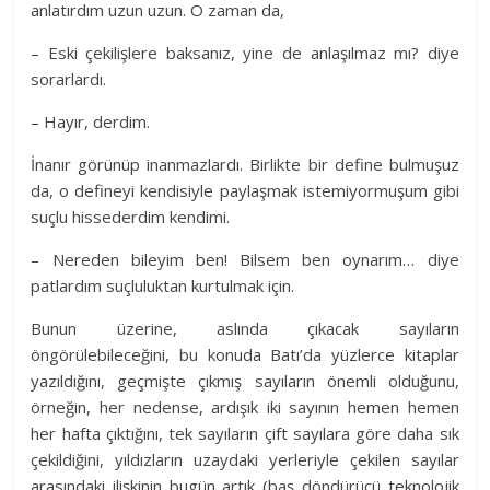
anlatırdım uzun uzun. O zaman da,
– Eski çekilişlere baksanız, yine de anlaşılmaz mı? diye
sorarlardı.
– Hayır, derdim.
İnanır görünüp inanmazlardı. Birlikte bir define bulmuşuz
da, o defineyi kendisiyle paylaşmak istemiyormuşum gibi
suçlu hissederdim kendimi.
– Nereden bileyim ben! Bilsem ben oynarım… diye
patlardım suçluluktan kurtulmak için.
Bunun üzerine, aslında çıkacak sayıların
öngörülebileceğini, bu konuda Batı’da yüzlerce kitaplar
yazıldığını, geçmişte çıkmış sayıların önemli olduğunu,
örneğin, her nedense, ardışık iki sayının hemen hemen
her hafta çıktığını, tek sayıların çift sayılara göre daha sık
çekildiğini, yıldızların uzaydaki yerleriyle çekilen sayılar
arasındaki ilişkinin bugün artık (baş döndürücü teknolojik