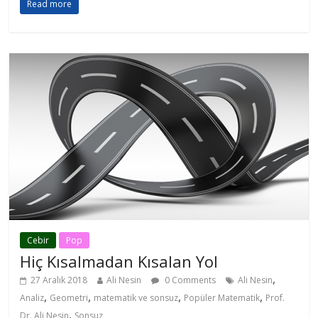
Read more
Cebir
Pop
Hiç Kısalmadan Kısalan Yol
,
27 Aralık 2018
Ali Nesin
0 Comments
Ali Nesin
,
,
,
,
Analiz
Geometri
matematik ve sonsuz
Popüler Matematik
Prof.
,
Dr. Ali Nesin
Sonsuz