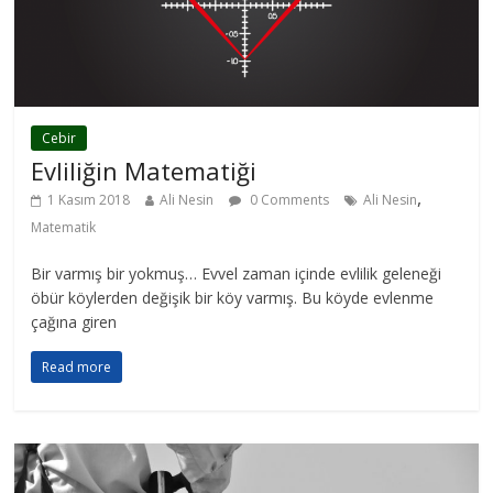
Cebir
Evliliğin Matematiği
,
1 Kasım 2018
Ali Nesin
0 Comments
Ali Nesin
Matematik
Bir varmış bir yokmuş… Evvel zaman içinde evlilik geleneği
öbür köylerden değişik bir köy varmış. Bu köyde evlenme
çağına giren
Read more