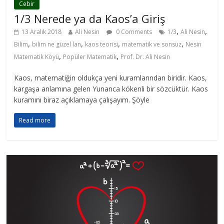
Cebir
1/3 Nerede ya da Kaos’a Giriş
,
,
13 Aralık 2018
Ali Nesin
0 Comments
1/3
Ali Nesin
,
,
,
,
Bilim
bilim ne güzel lan
kaos teorisi
matematik ve sonsuz
Nesin
,
,
Matematik Köyü
Popüler Matematik
Prof. Dr. Ali Nesin
Kaos, matematiğin oldukça yeni kuramlarından biridir. Kaos,
kargaşa anlamına gelen Yunanca kökenli bir sözcüktür. Kaos
kuramını biraz açıklamaya çalışayım. Şöyle
Read more