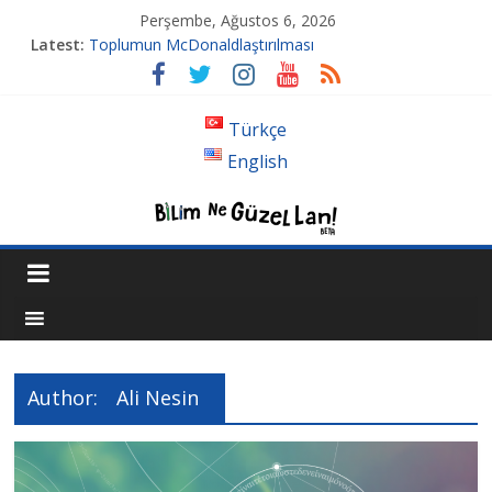
Perşembe, Ağustos 6, 2026
Latest:
Toplumun McDonaldlaştırılması
Tansiyon İlacı Derken Nerelere Geldik
Genetiği Değiştirilmiş Sivrisinekler Florida’da
Ahlakın Karanlık Yüzü: Şiddet ve Sosyopolitik İnançlar
Türkçe
Acı Kaybımız Pınar Boyraz
English
Author:
Ali Nesin