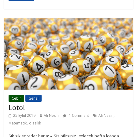
Cebir
Genel
Loto!
,
25 Eylül 2019
Ali Nesin
1 Comment
Ali Nesin
,
Matematik
olasılık
Sık sık sorarlar bana: – Siz bilirsiniz, gelecek hafta lotoda