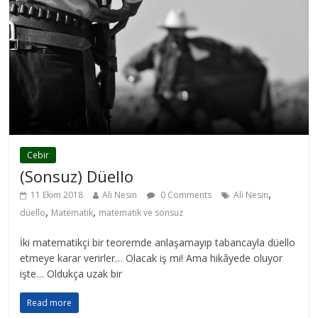
Cebir
(Sonsuz) Düello
,
11 Ekim 2018
Ali Nesin
0 Comments
Ali Nesin
,
,
düello
Matematik
matematik ve sonsuz
İki matematikçi bir teoremde anlaşamayıp tabancayla düello
etmeye karar verirler… Olacak iş mi! Ama hikâyede oluyor
işte… Oldukça uzak bir
Read more