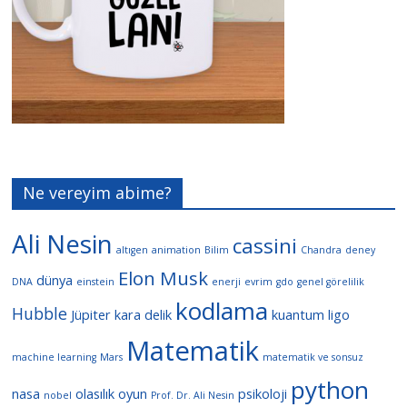
Ne vereyim abime?
Ali Nesin
cassini
altıgen
animation
Bilim
Chandra
deney
Elon Musk
dünya
DNA
einstein
enerji
evrim
gdo
genel görelilik
kodlama
Hubble
Jüpiter
kara delik
kuantum
ligo
Matematik
machine learning
Mars
matematik ve sonsuz
python
nasa
olasılık
oyun
psikoloji
nobel
Prof. Dr. Ali Nesin