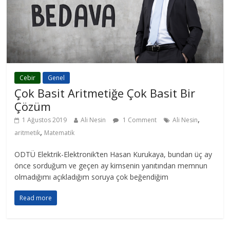
Cebir
Genel
Çok Basit Aritmetiğe Çok Basit Bir
Çözüm
,
1 Ağustos 2019
Ali Nesin
1 Comment
Ali Nesin
,
aritmetik
Matematik
ODTÜ Elektrik-Elektronik’ten Hasan Kurukaya, bundan üç ay
önce sorduğum ve geçen ay kimsenin yanıtından memnun
olmadığımı açıkladığım soruya çok beğendiğim
Read more