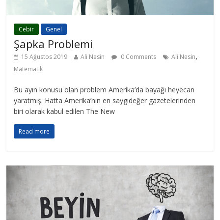
Cebir
Genel
Şapka Problemi
,
15 Ağustos 2019
Ali Nesin
0 Comments
Ali Nesin
Matematik
Bu ayın konusu olan problem Amerika’da bayağı heyecan
yaratmış. Hatta Amerika’nın en saygıdeğer gazetelerinden
biri olarak kabul edilen The New
Read more