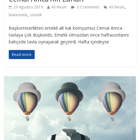
,
29 Ağustos 2019
Ali Nesin
0 Comments
Ali Nesin
,
Matematik
olasılık
Başkomiserlikten emekli alt kat komşumuz Cemal Amca
tavlaya çok düşkündü. Emekli olmazdan önce haftasonlarını
bahçede tavla oynayarak geçirirdi. Hafta içindeyse
Read more