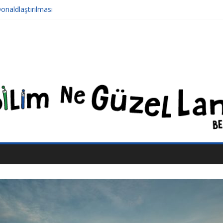
aldlaştırılması
Derken Nerelere Geldik
rilmiş Sivrisinekler Florida’da
k Yüzü: Şiddet ve Sosyopolitik İnançlar
ınar Boyraz