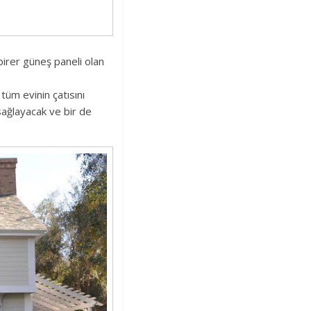
birer güneş paneli olan
tüm evinin çatısını
sağlayacak ve bir de