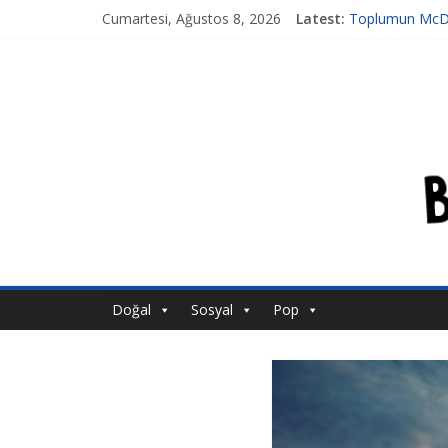
Cumartesi, Ağustos 8, 2026
Latest:
Toplumun McDon
Tansiyon İlacı 
Genetiği Değişti
Ahlakın Karanlı
Acı Kaybımız P
Doğal
Sosyal
Pop