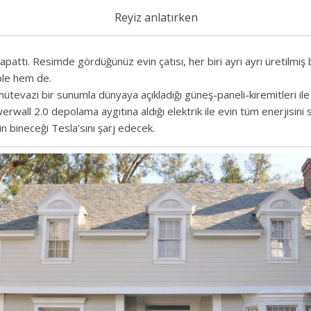
Reyiz anlatırken
apattı. Resimde gördüğünüz evin çatısı, her biri ayrı ayrı üretilmiş 
mple hem de.
evazi bir sunumla dünyaya açıkladığı güneş-paneli-kiremitleri ile 
rwall 2.0 depolama aygıtına aldığı elektrik ile evin tüm enerjisini 
in bineceği Tesla’sını şarj edecek.