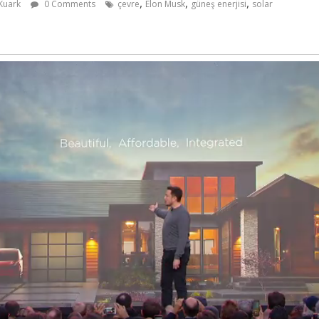
,
,
,
 Kuark
0 Comments
çevre
Elon Musk
güneş enerjisi
solar