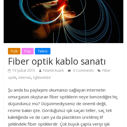
Fizik
Pop
Tekno
Fiber optik kablo sanatı
19 Şubat 2015
Tılsımlı Kuark
0 Comments
Fiber
,
,
optik
internet
lightexhibit
Şu anda bu paylaşımı okumanızı sağlayan internetin
omurgasını oluşturan fiber optiklerin neye benzediğini hiç
düşündünüz mü? Düşünmediyseniz de önemli değil,
resme bakın işte. Gördüğünüz ışık saçan teller, saç teli
kalınlığında ve de cam ya da plastikten üretilmiş lif
şeklindeki fiber optiklerdir. Çok büyük çapta veriyi ışık