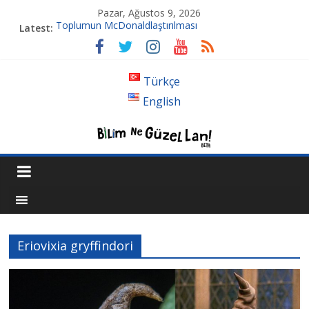
Pazar, Ağustos 9, 2026
Toplumun McDonaldlaştırılması
Latest:
Tansiyon İlacı Derken Nerelere Geldik
Genetiği Değiştirilmiş Sivrisinekler Florida’da
Ahlakın Karanlık Yüzü: Şiddet ve Sosyopolitik İnançlar
Türkçe
Acı Kaybımız Pınar Boyraz
English
Eriovixia gryffindori