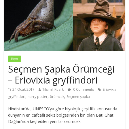
Biyo
Seçmen Şapka Örümceği
– Eriovixia gryffindori
24 Ocak 2017
Tılsımlı Kuark
0 Comments
Eriovixia
,
,
,
gryffindori
harry potter
örümcek
Seçmen şapka
Hindistan’da, UNESCO’ya göre biyolojik çeşitlilik konusunda
dünyanın en cafcaflı sekiz bölgesinden biri olan Batı Ghat
Dağları’nda keşfedilen yeni bir örümcek