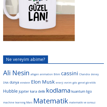
Ne vereyim abime?
Ali Nesin
cassini
altıgen
animation
Bilim
Chandra
deney
Elon Musk
dünya
DNA
einstein
enerji
evrim
gdo
genel görelilik
kodlama
Hubble
Jüpiter
kara delik
kuantum
ligo
Matematik
machine learning
Mars
matematik ve sonsuz