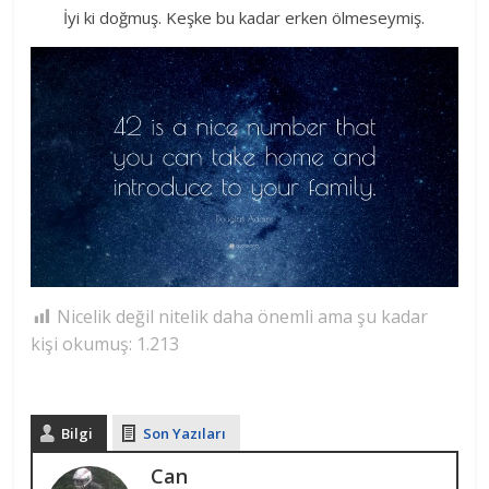
İyi ki doğmuş. Keşke bu kadar erken ölmeseymiş.
Nicelik değil nitelik daha önemli ama şu kadar
kişi okumuş:
1.213
Bilgi
Son Yazıları
Can