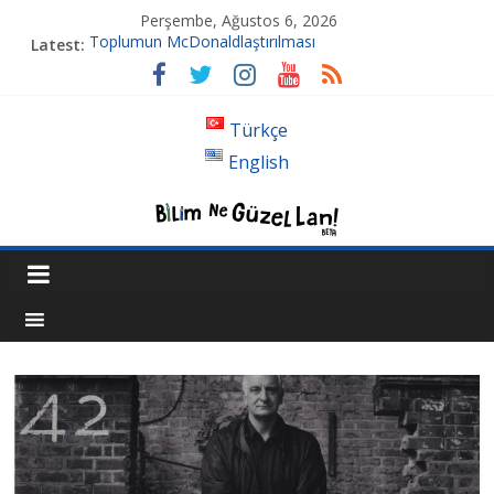
Perşembe, Ağustos 6, 2026
Toplumun McDonaldlaştırılması
Latest:
Tansiyon İlacı Derken Nerelere Geldik
Genetiği Değiştirilmiş Sivrisinekler Florida’da
Ahlakın Karanlık Yüzü: Şiddet ve Sosyopolitik İnançlar
Türkçe
Acı Kaybımız Pınar Boyraz
English