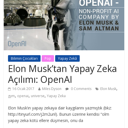
Bilimin Çocukları
Pop
Yapay Zekâ
Elon Musk’tan Yapay Zeka
Açılımı: OpenAI
,
16 Ocak 2017
Miles Dyson
0 Comments
Elon Musk
,
,
,
gym
openai
universe
Yapay Zeka
Elon Musk’ın yapay zekaya dair kaygılarını yazmıştık (bkz:
http://tinyurl.com/j2m2unl). Bunun üzerine kendisi “olm
yapay zeka kötü ellere düşmesin, onu da