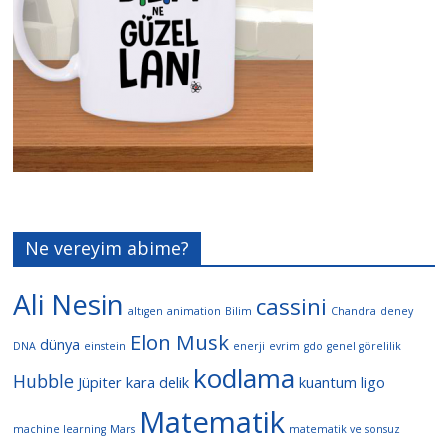
Ne vereyim abime?
Ali Nesin
cassini
altıgen
animation
Bilim
Chandra
deney
Elon Musk
dünya
DNA
einstein
enerji
evrim
gdo
genel görelilik
kodlama
Hubble
Jüpiter
kara delik
kuantum
ligo
Matematik
machine learning
Mars
matematik ve sonsuz