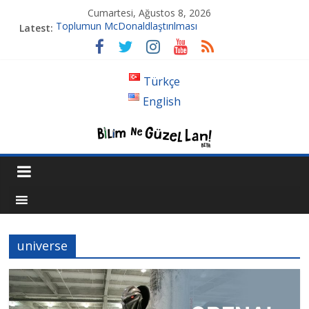
Cumartesi, Ağustos 8, 2026
Toplumun McDonaldlaştırılması
Latest:
Tansiyon İlacı Derken Nerelere Geldik
Genetiği Değiştirilmiş Sivrisinekler Florida’da
Ahlakın Karanlık Yüzü: Şiddet ve Sosyopolitik İnançlar
Türkçe
Acı Kaybımız Pınar Boyraz
English
universe