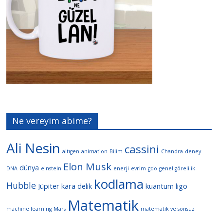
Ne vereyim abime?
Ali Nesin
cassini
altıgen
animation
Bilim
Chandra
deney
Elon Musk
dünya
DNA
einstein
enerji
evrim
gdo
genel görelilik
kodlama
Hubble
Jüpiter
kara delik
kuantum
ligo
Matematik
machine learning
Mars
matematik ve sonsuz