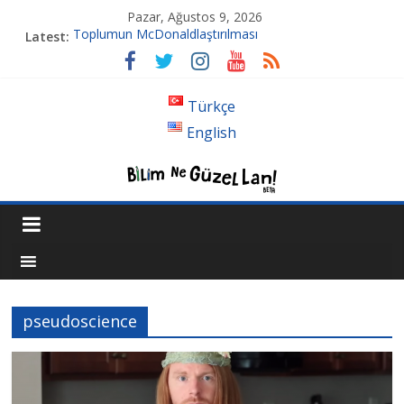
Pazar, Ağustos 9, 2026
Toplumun McDonaldlaştırılması
Latest:
Tansiyon İlacı Derken Nerelere Geldik
Genetiği Değiştirilmiş Sivrisinekler Florida’da
Ahlakın Karanlık Yüzü: Şiddet ve Sosyopolitik İnançlar
Türkçe
Acı Kaybımız Pınar Boyraz
English
pseudoscience