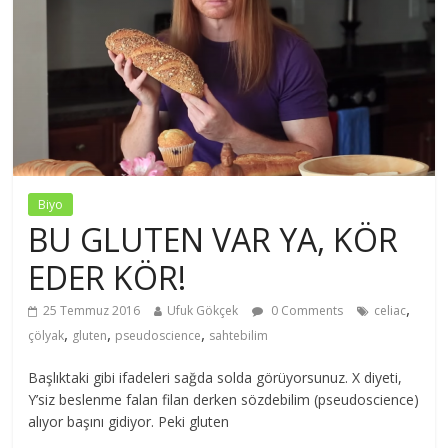
Biyo
BU GLUTEN VAR YA, KÖR
EDER KÖR!
,
25 Temmuz 2016
Ufuk Gökçek
0 Comments
celiac
,
,
,
çölyak
gluten
pseudoscience
sahtebilim
Başlıktaki gibi ifadeleri sağda solda görüyorsunuz. X diyeti,
Y’siz beslenme falan filan derken sözdebilim (pseudoscience)
alıyor başını gidiyor. Peki gluten