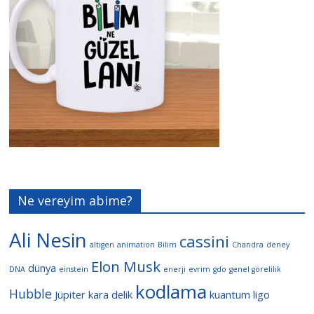
Ne vereyim abime?
Ali Nesin
cassini
altıgen
animation
Bilim
Chandra
deney
Elon Musk
dünya
DNA
einstein
enerji
evrim
gdo
genel görelilik
kodlama
Hubble
Jüpiter
kara delik
kuantum
ligo