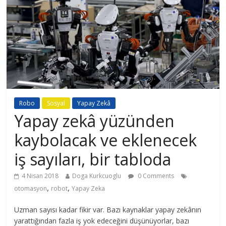
Robo
Sosyal
Yapay Zekâ
Yapay zekâ yüzünden
kaybolacak ve eklenecek
iş sayıları, bir tabloda
4 Nisan 2018
Doga Kurkcuoglu
0 Comments
,
,
otomasyon
robot
Yapay Zeka
Uzman sayısı kadar fikir var. Bazı kaynaklar yapay zekânın
yarattığından fazla iş yok edeceğini düşünüyorlar, bazı