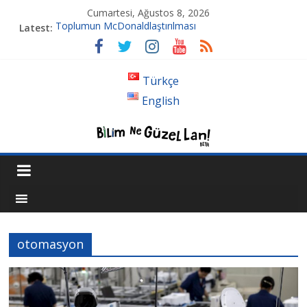
Cumartesi, Ağustos 8, 2026
Toplumun McDonaldlaştırılması
Latest:
Tansiyon İlacı Derken Nerelere Geldik
Genetiği Değiştirilmiş Sivrisinekler Florida’da
Ahlakın Karanlık Yüzü: Şiddet ve Sosyopolitik İnançlar
Türkçe
Acı Kaybımız Pınar Boyraz
English
otomasyon