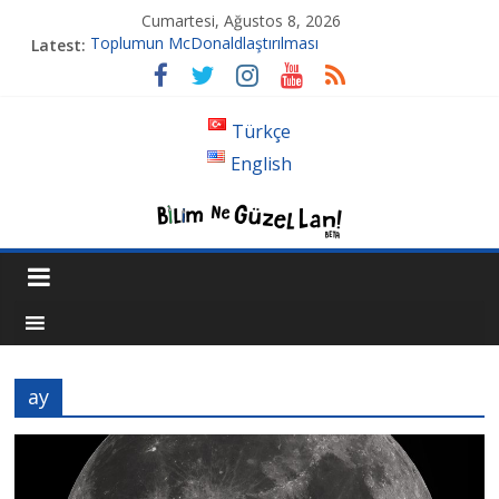
Cumartesi, Ağustos 8, 2026
Latest:
Toplumun McDonaldlaştırılması
Tansiyon İlacı Derken Nerelere Geldik
Genetiği Değiştirilmiş Sivrisinekler Florida’da
Ahlakın Karanlık Yüzü: Şiddet ve Sosyopolitik İnançlar
Türkçe
Acı Kaybımız Pınar Boyraz
English
ay