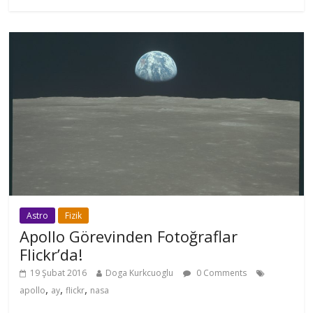
Astro
Fizik
Apollo Görevinden Fotoğraflar
Flickr’da!
19 Şubat 2016
Doga Kurkcuoglu
0 Comments
,
,
,
apollo
ay
flickr
nasa