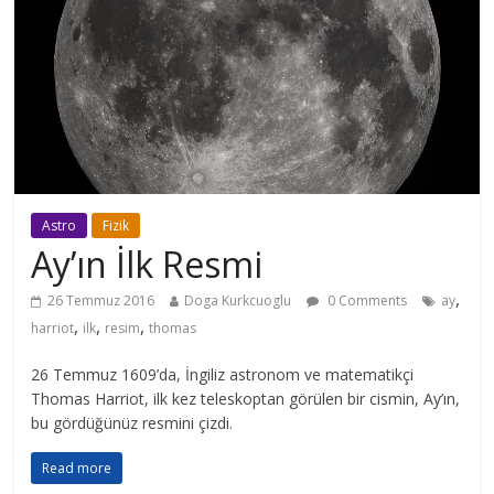
Astro
Fizik
Ay’ın İlk Resmi
,
26 Temmuz 2016
Doga Kurkcuoglu
0 Comments
ay
,
,
,
harriot
ilk
resim
thomas
26 Temmuz 1609’da, İngiliz astronom ve matematikçi
Thomas Harriot, ilk kez teleskoptan görülen bir cismin, Ay’ın,
bu gördüğünüz resmini çizdi.
Read more