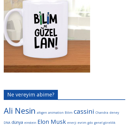
Ne vereyim abime?
Ali Nesin
cassini
altıgen
animation
Bilim
Chandra
deney
Elon Musk
dünya
DNA
einstein
enerji
evrim
gdo
genel görelilik