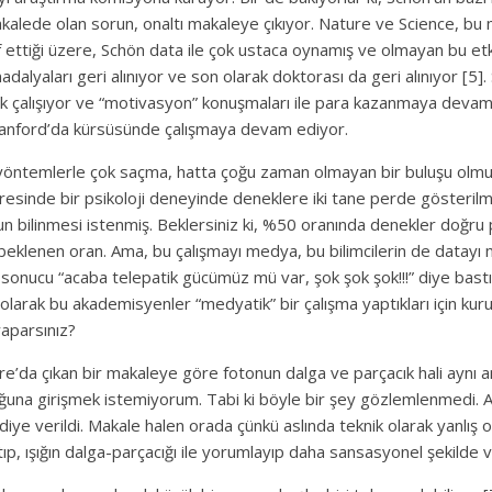
kalede olan sorun, onaltı makaleye çıkıyor. Nature ve Science, bu m
f ettiği üzere, Schön data ile çok ustaca oynamış ve olmayan bu etk
alyaları geri alınıyor ve son olarak doktorası da geri alınıyor [5].
k çalışıyor ve “motivasyon” konuşmaları ile para kazanmaya devam
anford’da kürsüsünde çalışmaya devam ediyor.
öntemlerle çok saçma, hatta çoğu zaman olmayan bir buluşu olmu
esinde bir psikoloji deneyinde deneklere iki tane perde gösteril
n bilinmesi istenmiş. Beklersiniz ki, %50 oranında denekler doğru
i beklenen oran. Ama, bu çalışmayı medya, bu bilimcilerin de datayı
onucu “acaba telepatik gücümüz mü var, şok şok şok!!!” diye bastı
ç olarak bu akademisyenler “medyatik” bir çalışma yaptıkları için k
aparsınız?
ure’da çıkan bir makaleye göre fotonun dalga ve parçacık hali aynı 
lduğuna girişmek istemiyorum. Tabi ki böyle bir şey gözlemlenmed
ye verildi. Makale halen orada çünkü aslında teknik olarak yanlış o
rtıp, ışığın dalga-parçacığı ile yorumlayıp daha sansasyonel şekilde 