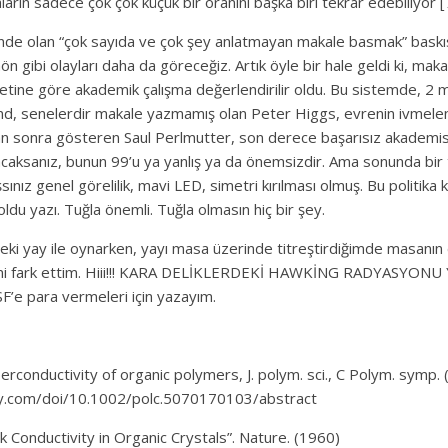
ların sadece çok çok küçük bir oranını başka biri tekrar edebiliyor [7
nde olan “çok sayıda ve çok şey anlatmayan makale basmak” baskıs
hön gibi olayları daha da göreceğiz. Artık öyle bir hale geldi ki, ma
etine göre akademik çalışma değerlendirilir oldu. Bu sistemde, 2 m
nd, senelerdir makale yazmamış olan Peter Higgs, evrenin ivmelen
ktan sonra gösteren Saul Perlmutter, son derece başarısız akademi
acaksanız, bunun 99’u ya yanlış ya da önemsizdir. Ama sonunda bi
sınız genel görelilik, mavi LED, simetri kırılması olmuş. Bu politik
ldu yazı. Tuğla önemli. Tuğla olmasın hiç bir şey.
ki yay ile oynarken, yayı masa üzerinde titreştirdiğimde masanın 
iğimi fark ettim. Hiii!!! KARA DELİKLERDEKİ HAWKİNG RADYASYON
’e para vermeleri için yazayım.
Superconductivity of organic polymers, J. polym. sci., C Polym. symp. 
iley.com/doi/10.1002/polc.5070170103/abstract
k Conductivity in Organic Crystals”. Nature. (1960)