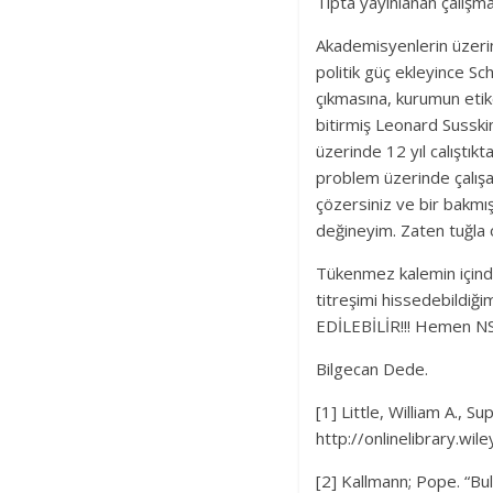
Tıpta yayınlanan çalışma
Akademisyenlerin üzeri
politik güç ekleyince Sc
çıkmasına, kurumun etik
bitirmiş Leonard Susski
üzerinde 12 yıl calıştı
problem üzerinde çalış
çözersiniz ve bir bakmış
değineyim. Zaten tuğla o
Tükenmez kalemin içinde
titreşimi hissedebild
EDİLEBİLİR!!! Hemen NSF
Bilgecan Dede.
[1] Little, William A., 
http://onlinelibrary.w
[2] Kallmann; Pope. “Bul