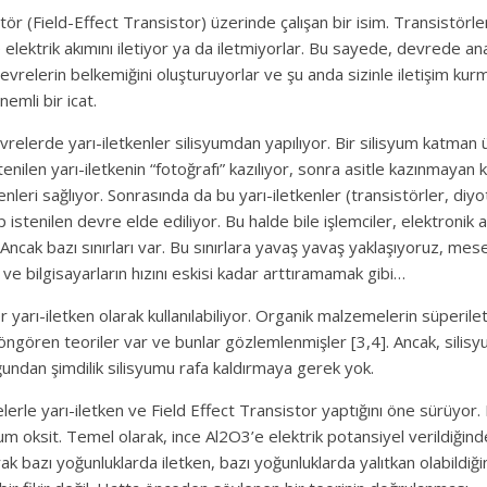
istör (Field-Effect Transistor) üzerinde çalışan bir isim. Transistörl
elektrik akımını iletiyor ya da iletmiyorlar. Bu sayede, devrede ana
evrelerin belkemiğini oluşturuyorlar ve şu anda sizinle iletişim kurm
emli bir icat.
elerde yarı-iletkenler silisyumdan yapılıyor. Bir silisyum katman 
istenilen yarı-iletkenin “fotoğrafı” kazılıyor, sonra asitle kazınmayan k
kenleri sağlıyor. Sonrasında da bu yarı-iletkenler (transistörler, diyo
p istenilen devre elde ediliyor. Bu halde bile işlemciler, elektronik 
Ancak bazı sınırları var. Bu sınırlara yavaş yavaş yaklaşıyoruz, mesel
 bilgisayarların hızını eskisi kadar arttıramamak gibi…
yarı-iletken olarak kullanılabiliyor. Organik malzemelerin süperile
 öngören teoriler var ve bunlar gözlemlenmişler [3,4]. Ancak, silisyu
ğundan şimdilik silisyumu rafa kaldırmaya gerek yok.
rle yarı-iletken ve Field Effect Transistor yaptığını öne sürüyor. 
m oksit. Temel olarak, ince Al2O3’e elektrik potansiyel verildiğin
rak bazı yoğunluklarda iletken, bazı yoğunluklarda yalıtkan olabildiği