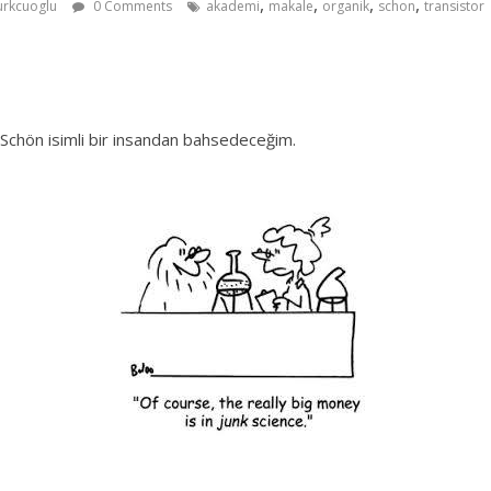
,
,
,
,
urkcuoglu
0 Comments
akademi
makale
organik
schon
transistor
Schön isimli bir insandan bahsedeceğim.