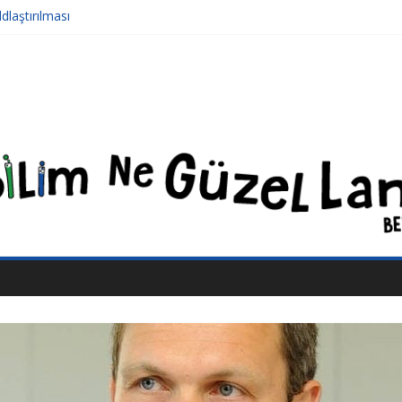
laştırılması
en Nerelere Geldik
ş Sivrisinekler Florida’da
ü: Şiddet ve Sosyopolitik İnançlar
 Boyraz