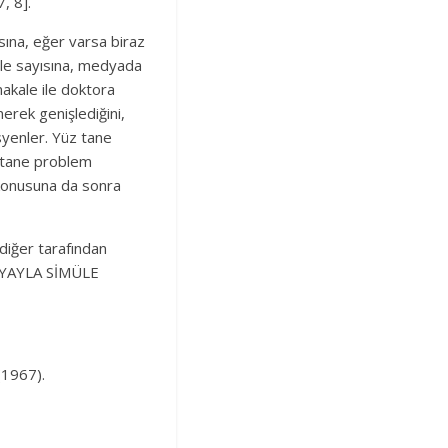
, 8].
ına, eğer varsa biraz
kale sayısına, medyada
akale ile doktora
erek genişlediğini,
syenler. Yüz tane
r tane problem
a konusuna da sonra
diğer tarafından
U YAYLA SİMÜLE
(1967).