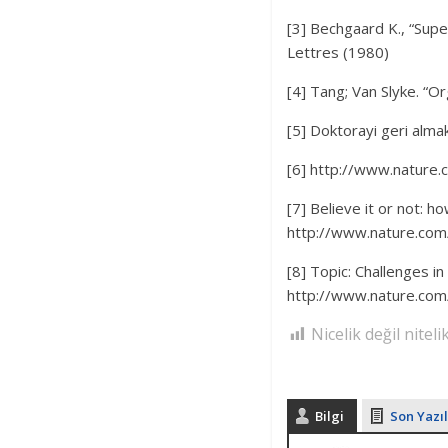
[3] Bechgaard K., “Supe
Lettres (1980)
[4] Tang; Van Slyke. “O
[5] Doktorayi geri almak
[6] http://www.nature
[7] Believe it or not: 
http://www.nature.com/
[8] Topic: Challenges in
http://www.nature.com
Nicelik değil nite
Bilgi
Son Yazıl