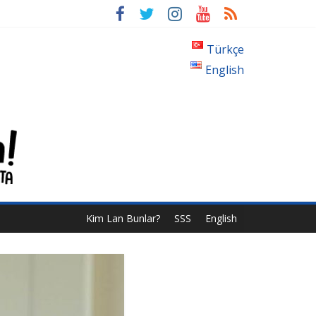
Türkçe
English
Kim Lan Bunlar?
SSS
English