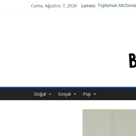
Cuma, Ağustos 7, 2026
Latest:
Toplumun McDonald
Tansiyon İlacı Derk
Genetiği Değiştirilmi
Ahlakın Karanlık Yüz
Acı Kaybımız Pınar
Doğal
Sosyal
Pop