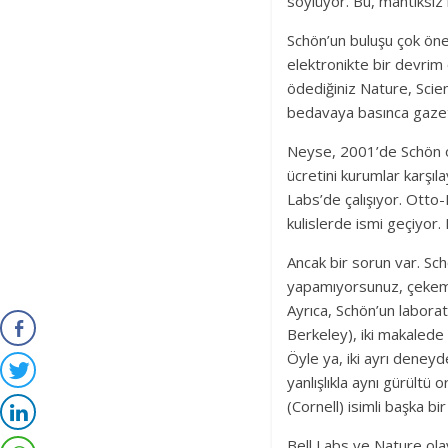
söylüyor. Bu, mantıksız 
Schön’un buluşu çok önem
elektronikte bir devrim 
ödediğiniz Nature, Scien
bedavaya basınca gazete
Neyse, 2001’de Schön o
ücretini kurumlar karşıl
Labs’de çalışıyor. Otto-
kulislerde ismi geçiyor.
Ancak bir sorun var. Sc
yapamıyorsunuz, çekemey
Ayrıca, Schön’un laborat
Berkeley), iki makalede y
Öyle ya, iki ayrı deneyd
yanlışlıkla aynı gürültü 
(Cornell) isimli başka b
Bell Labs ve Nature ola