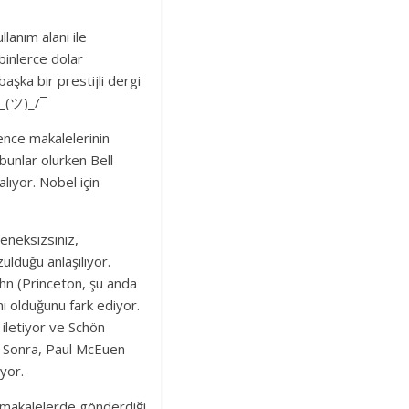
lanım alanı ile
binlerce dolar
aşka bir prestijli dergi
\_(ツ)_/¯
ence makalelerinin
bunlar olurken Bell
lıyor. Nobel için
eneksizsiniz,
lduğu anlaşılıyor.
ohn (Princeton, şu anda
nı olduğunu fark ediyor.
 iletiyor ve Schön
or. Sonra, Paul McEuen
üyor.
ı makalelerde gönderdiği