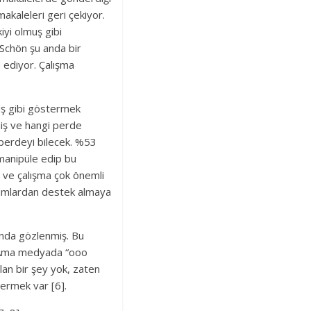
akaleleri geri çekiyor.
iyi olmuş gibi
 Schön şu anda bir
 ediyor. Çalışma
ş gibi göstermek
miş ve hangi perde
 perdeyi bilecek. %53
 manipüle edip bu
 ve çalışma çok önemli
urumlardan destek almaya
anda gözlenmiş. Bu
i. Ama medyada “ooo
lan bir şey yok, zaten
vermek var [6].