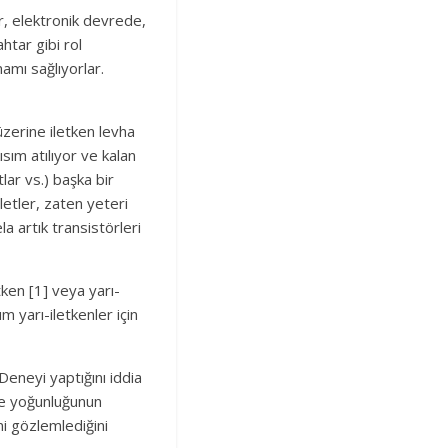
er, elektronik devrede,
htar gibi rol
amı sağlıyorlar.
üzerine iletken levha
ısım atılıyor ve kalan
tlar vs.) başka bir
aletler, zaten yeteri
a artık transistörleri
tken [1] veya yarı-
m yarı-iletkenler için
Deneyi yaptığını iddia
de yoğunluğunun
ni gözlemlediğini