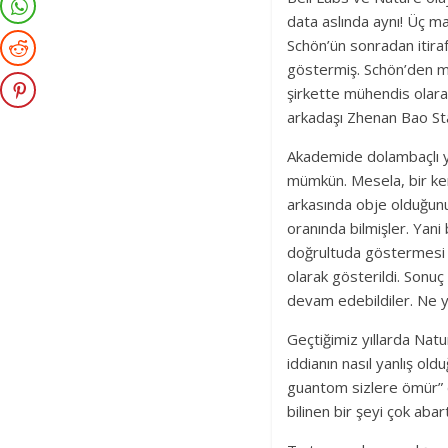
data aslında aynı! Üç ma
Schön’ün sonradan itira
göstermiş. Schön’den mad
şirkette mühendis olara
arkadaşı Zhenan Bao St
Akademide dolambaçlı y
mümkün. Mesela, bir ker
arkasında obje olduğunu
oranında bilmişler. Yan
doğrultuda göstermesi s
olarak gösterildi. Sonu
devam edebildiler. Ne y
Geçtiğimiz yıllarda Nat
iddianın nasıl yanlış o
guantom sizlere ömür” di
bilinen bir şeyi çok aba