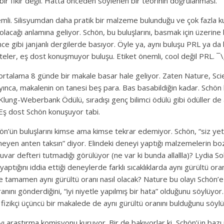
bir fikir değil. Hatta önceden söylenen bir teorinin doğrulanması.
li. Silisyumdan daha pratik bir malzeme bulunduğu ve çok fazla kul
olacağı anlamına geliyor. Schön, bu buluşlarını, basmak için üzerine 
ce gibi janjanlı dergilerde basıyor. Öyle ya, aynı buluşu PRL ya da b
ler, eş dost konuşmuyor buluşu. Etiket önemli, cool değil PRL. ¯
rtalama 8 günde bir makale basar hale geliyor. Zaten Nature, Sci
ayınca, makalenin on tanesi beş para. Bas basabildiğin kadar. Schön 
Klung-Weberbank Ödülü, sıradışı genç bilimci ödülü gibi ödüller de a
 Eş dost Schön konuşuyor tabi.
hön’ün buluşlarını kimse ama kimse tekrar edemiyor. Schön, “siz yet
en anten taksın” diyor. Elindeki deneyi yaptığı malzemelerin bozu
uvar defteri tutmadığı görülüyor (ne var ki bunda allallla)? Lydia S
aptığını iddia ettiği deneylerde farklı sıcaklıklarda aynı gürültü ora
e tamamen aynı gürültü oranı nasıl olacak? Nature bu olayı Schön’e
oranını gönderdiğini, “iyi niyetle yapılmış bir hata” olduğunu söylüy
ir fizikçi üçüncü bir makalede de aynı gürültü oranını bulduğunu söyl
yı araştırma komisyonu kuruyor. Bir de bakıyorlar ki, Schön’ün baz