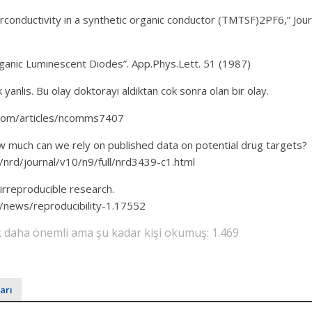
rconductivity in a synthetic organic conductor (TMTSF)2PF6,” Jou
rganic Luminescent Diodes”. App.Phys.Lett. 51 (1987)
 yanlis. Bu olay doktorayi aldiktan cok sonra olan bir olay.
.com/articles/ncomms7407
how much can we rely on published data on potential drug targets?
nrd/journal/v10/n9/full/nrd3439-c1.html
 irreproducible research.
/news/reproducibility-1.17552
lik daha önemli ama şu kadar kişi okumuş:
1.469
arı