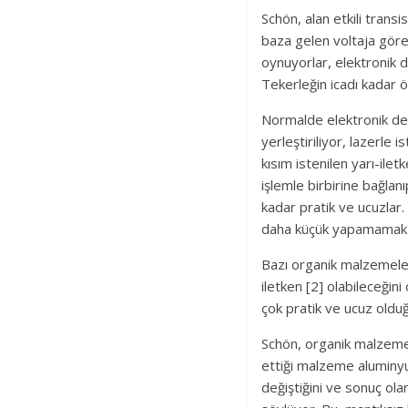
Schön, alan etkili trans
baza gelen voltaja göre 
oynuyorlar, elektronik d
Tekerleğin icadı kadar ön
Normalde elektronik devr
yerleştiriliyor, lazerle 
kısım istenilen yarı-ilet
işlemle birbirine bağlanı
kadar pratik ve ucuzlar. 
daha küçük yapamamak ve
Bazı organik malzemeler 
iletken [2] olabileceğini
çok pratik ve ucuz oldu
Schön, organik malzemele
ettiği malzeme aluminyu
değiştiğini ve sonuç ola